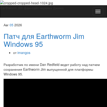
Earthworm Jim фан-сайт червяка Джима
Вкл/
выкл
навиг
Авг
05
2026
Патч для Earthworm Jim
Windows 95
от
imangos
Разработчик по имени Dan Redfield ведет работу над патчем
сохранения Earthworm Jim выпущенной для платформы
Windows 95.