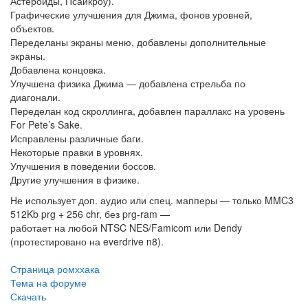
Астероиды, Псайкроу).
Графические улучшения для Джима, фонов уровней,
объектов.
Переделаны экраны меню, добавлены дополнительные
экраны.
Добавлена концовка.
Улучшена физика Джима — добавлена стрельба по
диагонали.
Переделан код скроллинга, добавлен параллакс на уровень
For Pete’s Sake.
Исправлены различные баги.
Некоторые правки в уровнях.
Улучшения в поведении боссов.
Другие улучшения в физике.
Не использует доп. аудио или спец. мапперы — только MMC3
512Kb prg + 256 chr, без prg-ram —
работает на любой NTSC NES/Famicom или Dendy
(протестировано на everdrive n8).
Страница ромххака
Тема на форуме
Скачать