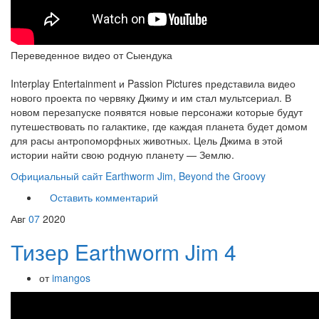
Переведенное видео от Сыендука
Interplay Entertainment и Passion Pictures представила видео
нового проекта по червяку Джиму и им стал мультсериал. В
новом перезапуске появятся новые персонажи которые будут
путешествовать по галактике, где каждая планета будет домом
для расы антропоморфных животных. Цель Джима в этой
истории найти свою родную планету — Землю.
Официальный сайт Earthworm Jim, Beyond the Groovy
Оставить комментарий
Авг
07
2020
Тизер Earthworm Jim 4
от
imangos