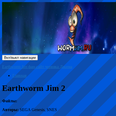
Вкл/выкл навигации
Earthworm Jim фан-сайт червяка Джима
Главная
Earthworm Jim 2
Файлы:
Авторы:
SEGA Genesis, SNES