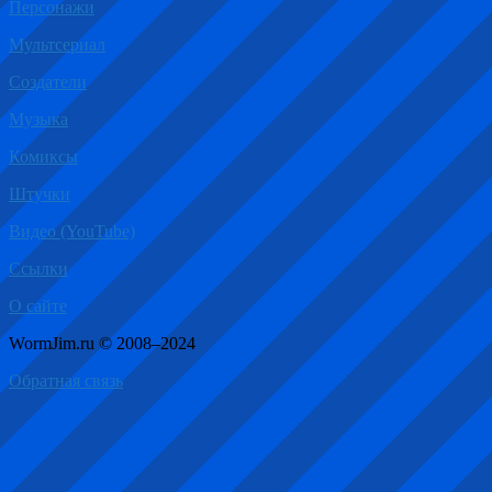
Персонажи
Мультсериал
Создатели
Музыка
Комиксы
Штучки
Видео (YouTube)
Ссылки
О сайте
WormJim.ru © 2008–2024
Обратная связь